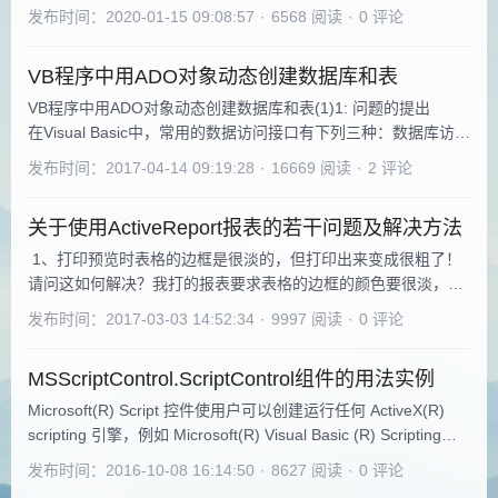
象有关联。一、RegExp对象的属性和方法（三个属性，三个方
发布时间：2020-01-15 09:08:57
·
6568 阅读
·
0 评论
法）属性：1. Global属性: True or False, 指明模式是匹配整个字
符串中所有与之相符的地方还是只匹配第一次出现的地方。默认
VB程序中用ADO对象动态创建数据库和表
值是False(表示只匹配第一次出现的地方)。2. IgnoreC
VB程序中用ADO对象动态创建数据库和表(1)1: 问题的提出
在Visual Basic中，常用的数据访问接口有下列三种：数据库访问
对象(DAO，Data Access Object)、远程数据库对象(RDO，
发布时间：2017-04-14 09:19:28
·
16669 阅读
·
2 评论
Remote Data Object)和ActiveX数据对象(ADO，ActiveX Data
Object )。数据库访问技术一直在不断进步，而这三种接口的每
关于使用ActiveReport报表的若干问题及解决方法
一种都分别代表了该技
1、打印预览时表格的边框是很淡的，但打印出来变成很粗了！
请问这如何解决？我打的报表要求表格的边框的颜色要很淡，不
要太粗！ 如果是报表边框的话Me.PageBorder.LeftStyle =
发布时间：2017-03-03 14:52:34
·
9997 阅读
·
0 评论
ddBLExtraThickSolid Me.PageBorder.RightStyle =
ddBLExtraThickSolid Me.PageBorder.TopSty
MSScriptControl.ScriptControl组件的用法实例
Microsoft(R) Script 控件使用户可以创建运行任何 ActiveX(R)
scripting 引擎，例如 Microsoft(R) Visual Basic (R) Scripting
Edition 或Microsoft(R) JScript(TM) 的应用程序。用户可以将任
发布时间：2016-10-08 16:14:50
·
8627 阅读
·
0 评论
何 Automation 对象的对象模型添加到 Script 控件中，这样该对