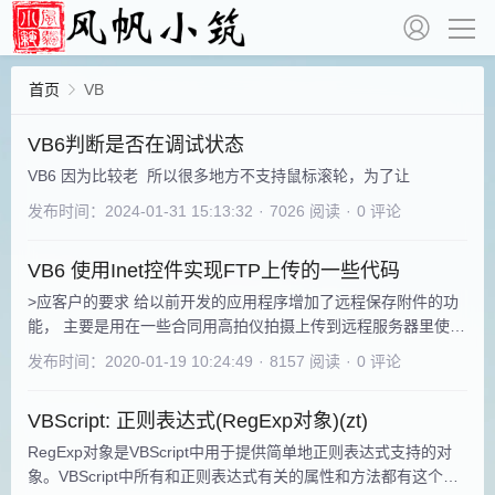
首页
VB
VB6判断是否在调试状态
VB6 因为比较老 所以很多地方不支持鼠标滚轮，为了让
发布时间：2024-01-31 15:13:32
·
7026 阅读
·
0 评论
VB6 使用Inet控件实现FTP上传的一些代码
>应客户的要求 给以前开发的应用程序增加了远程保存附件的功
能， 主要是用在一些合同用高拍仪拍摄上传到远程服务器里使
用。 就在客户那边搭建个FTP服务器 也可以用NAS 如群晖之类
发布时间：2020-01-19 10:24:49
·
8157 阅读
·
0 评论
的实现，加了几行代码实现了。 本想做上传进度条的， 想想现
在宽带速度足够快，再加上我这里主要上传PDF文件，一般也就
VBScript: 正则表达式(RegExp对象)(zt)
几百K 最多2-3M，就偷懒了。。Function FtpUpfile(LocalFi
RegExp对象是VBScript中用于提供简单地正则表达式支持的对
象。VBScript中所有和正则表达式有关的属性和方法都有这个对