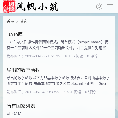
首页
其它
lua io库
I/O库为文件操作提供两种模式。简单模式（simple model）拥
有一个当前输入文件和一个当前输出文件，并且提供针对这些文
件相关的操作。完全模式（complete model）使用外部的文件句
发布时间：2012-09-06 21:51:32
·
10196 阅读
·
0 评论
柄来实现。它以一种面对对象的形式，将所有的文件操作定义为
文件句柄的方法。简单模式在做一些简单的文件操作时较为合
导出的数学函数
适。在本书的前面部分我们一直都在使用它。但是在进行一些高
级的文件操作的时候，简单模
导出的数学函数以下为非基本数学函数的列表，皆可由基本数学
函数导出：函数 由基本函数导出之公式 Secant（正割） Sec(X)
= 1 / Cos(X) Cosecant（余割） Cosec(X) = 1 / Sin(X)
发布时间：2012-05-24 09:33:22
·
9731 阅读
·
0 评论
Cotangent（余切） Cotan(X) = 1 / Tan(X) Inverse Sine （反正
弦）Arcsin(X) = Atn(X / Sqr(-X * X +
所有国家列表
网上转帖