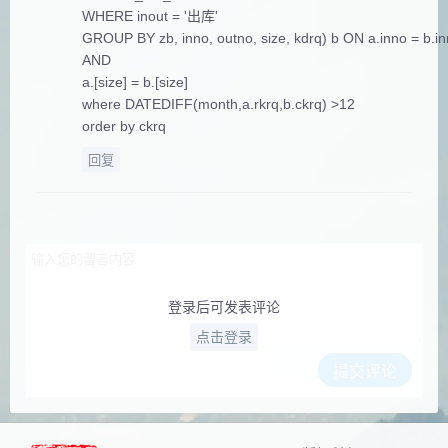
WHERE inout = '出库'
GROUP BY zb, inno, outno, size, kdrq) b ON a.inno = b.i
AND
a.[size] = b.[size]
where DATEDIFF(month,a.rkrq,b.ckrq) >12
order by ckrq
回复
登录后可发表评论
点击登录