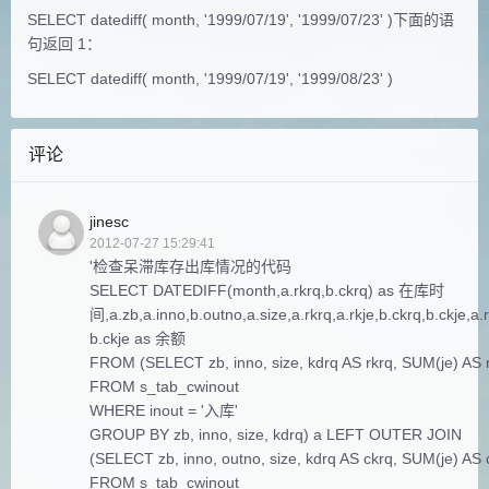
SELECT datediff( month, '1999/07/19', '1999/07/23' )下面的语
句返回 1：
SELECT datediff( month, '1999/07/19', '1999/08/23' )
评论
jinesc
2012-07-27 15:29:41
'检查呆滞库存出库情况的代码
SELECT DATEDIFF(month,a.rkrq,b.ckrq) as 在库时
间,a.zb,a.inno,b.outno,a.size,a.rkrq,a.rkje,b.ckrq,b.ckje,a.r
b.ckje as 余额
FROM (SELECT zb, inno, size, kdrq AS rkrq, SUM(je) AS 
FROM s_tab_cwinout
WHERE inout = '入库'
GROUP BY zb, inno, size, kdrq) a LEFT OUTER JOIN
(SELECT zb, inno, outno, size, kdrq AS ckrq, SUM(je) AS 
FROM s_tab_cwinout