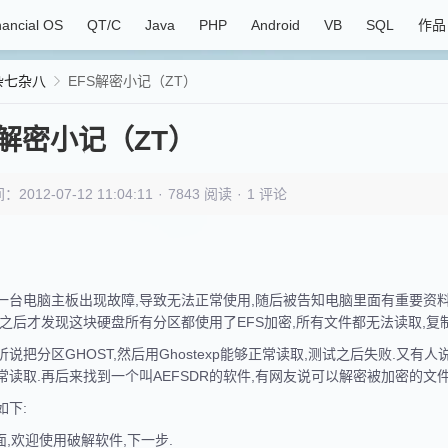
nancial OS
QT/C
Java
PHP
Android
VB
SQL
作品
杂七杂八
EFS解密小记（ZT）
S解密小记（ZT）
012-07-12 11:04:11
·
7843 阅读
·
1 评论
一台电脑主板出现故障,导致无法正常使用,随后被告知电脑里面有重要资
机之后才发现这块硬盘所有分区都使用了EFS加密,所有文件都无法读取,复制
听说把分区GHOST,然后用Ghostexp能够正常读取,测试之后失败.又
常读取.再后来找到一个叫AEFSDR的软件,有网友说可以解密被加密的文件
如下:
面,欢迎使用破解软件,下一步.