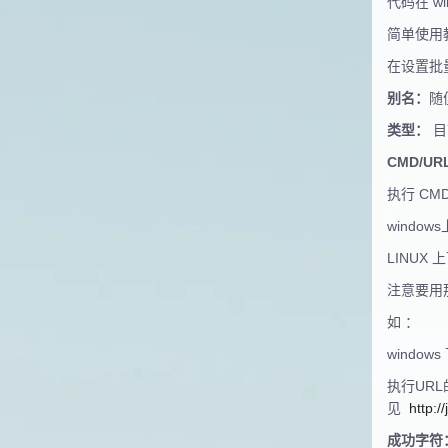
代码在 wi
简单使用
在设置批
别名：
随
类型：
目
CMD/UR
执行 CM
windows
LINUX 上可
注意要用
如 ：
windows
执行URL
见
http:/
成功字符