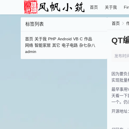
首页
关于我
Fi
首页
标签列表
QT
首页
关于我
PHP
Android
VB
C
作品
网络
智能家居
其它
电子电路
杂七杂八
admin
发布时间：2
因为要负
实现批量
最早事用
天看一下
一个。仍
开源地