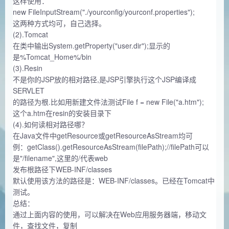
这样使用：
new FileInputStream("./yourconfig/yourconf.properties");
这两种方式均可，自己选择。
(2).Tomcat
在类中输出System.getProperty("user.dir");显示的
是%Tomcat_Home%/bin
(3).Resin
不是你的JSP放的相对路径,是JSP引擎执行这个JSP编译成
SERVLET
的路径为根.比如用新建文件法测试File f = new File("a.htm");
这个a.htm在resin的安装目录下
(4).如何读相对路径哪？
在Java文件中getResource或getResourceAsStream均可
例：getClass().getResourceAsStream(filePath);//filePath可以
是"/filename",这里的/代表web
发布根路径下WEB-INF/classes
默认使用该方法的路径是：WEB-INF/classes。已经在Tomcat中
测试。
总结：
通过上面内容的使用，可以解决在Web应用服务器端，移动文
件，查找文件，复制