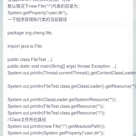
默认情况下new File("/")代表的目录为：
System.getProperty("user.dir")。
一下程序获得执行类的当前路径
package org.cheng.file;
import java.io.File;
public class FileTest ...{
public static void main(String[] args) throws Exception ...{
System.out.println(Thread.currentThread().getContextClassLoader
System.out.println(FileTest.class.getClassLoader().getResource(""
System.out.println(ClassLoader.getSystemResource(""));
System.out.println(FileTest.class.getResource(""));
System.out.println(FileTest.class.getResource("/"));
//Class文件所在路径
System.out.println(new File("/").getAbsolutePath());
System.out.println(System.getProperty("user.dir"));