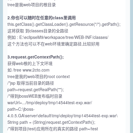
tree是我web项目的根目录
2.你也可以随时在任意的class里调用
this.getClass().getClassLoader().getResource("/").getPath();
这将获取 到classes目录的全路径
例如 : E:\eclipseM9/workspace/tree/WEB-INF/classes/
这个方法也可以不在web环境里确定路径,比较好用
3.request.getContextPath();
获得web根的上下文环境
如 /tree www.2cto.com
tree是我的web项目的root context
/*jsp 取得当前目录的路径
path=request.getRealPath("");
/*得到jbossWEB发布临时目录
warUrl=.../tmp/deploy/tmp14544test-exp.war/
path=C:\jboss-
4.0.5.GA\server\default\tmp\deploy\tmp14544test-exp.war\
String path = (String)request.getContextPath();
/*得到项目(test)应用所在的真实的路径 path=/test