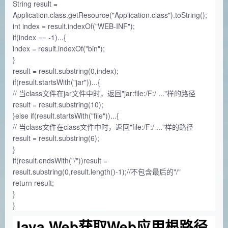
String result =
Application.class.getResource("Application.class").toString();
int index = result.indexOf("WEB-INF");
if(index == -1)...{
index = result.indexOf("bin");
}
result = result.substring(0,index);
if(result.startsWith("jar"))...{
// 当class文件在jar文件中时，返回"jar:file:/F:/ ..."样的路径
result = result.substring(10);
}else if(result.startsWith("file"))...{
// 当class文件在class文件中时，返回"file:/F:/ ..."样的路径
result = result.substring(6);
}
if(result.endsWith("/"))result =
result.substring(0,result.length()-1);//不包含最后的"/"
return result;
}
}
Java Web获取Web应用根路径